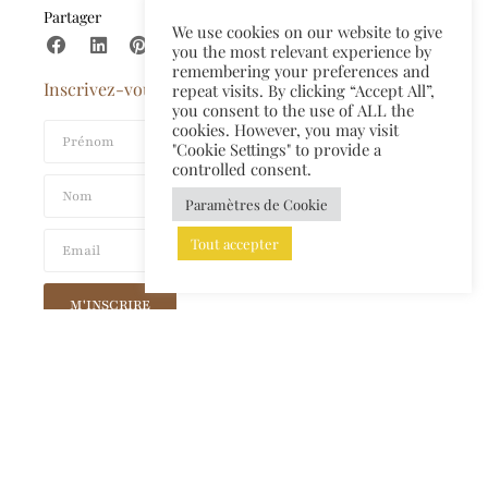
Partager
We use cookies on our website to give
you the most relevant experience by
remembering your preferences and
Inscrivez-vous à la newsletter​
repeat visits. By clicking “Accept All”,
you consent to the use of ALL the
cookies. However, you may visit
"Cookie Settings" to provide a
controlled consent.
Paramètres de Cookie
Tout accepter
M'INSCRIRE
©2024 Tous droits réservés à Valentina Carrara Architects srl • Web design:
MOOD-D