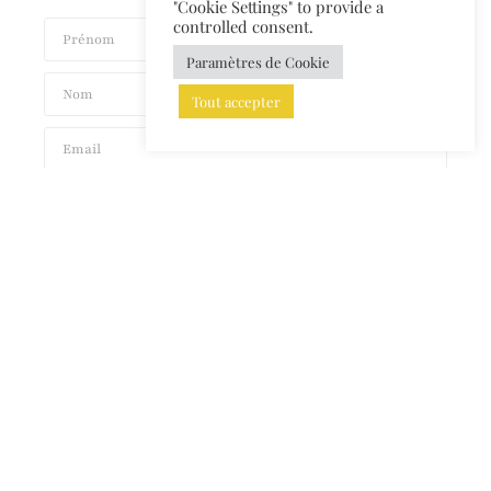
"Cookie Settings" to provide a
controlled consent.
Paramètres de Cookie
Tout accepter
M'INSCRIRE
©2024 Tous droits réservés à Valentina Carrara Architects srl • Web design:
MOOD-D
Mentions légales et Cookies